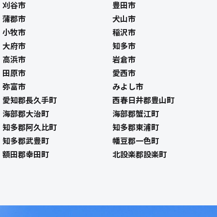
刈谷市
豊田市
蒲郡市
犬山市
小牧市
稲沢市
大府市
知多市
高浜市
岩倉市
田原市
愛西市
弥富市
みよし市
愛知郡長久手町
西春日井郡豊山町
海部郡大治町
海部郡蟹江町
知多郡阿久比町
知多郡東浦町
知多郡武豊町
幡豆郡一色町
額田郡幸田町
北設楽郡設楽町