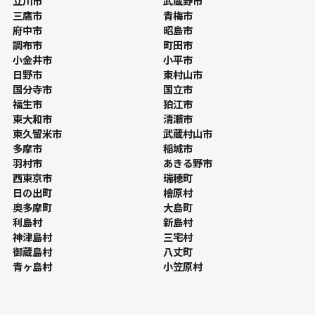
立川市
武蔵野市
三鷹市
青梅市
府中市
昭島市
調布市
町田市
小金井市
小平市
日野市
東村山市
国分寺市
国立市
福生市
狛江市
東大和市
清瀬市
東久留米市
武蔵村山市
多摩市
稲城市
羽村市
あきる野市
西東京市
瑞穂町
日の出町
檜原村
奥多摩町
大島町
利島村
新島村
神津島村
三宅村
御蔵島村
八丈町
青ヶ島村
小笠原村