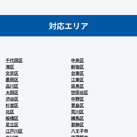
対応エリア
千代田区
中央区
港区
新宿区
文京区
台東区
墨田区
江東区
品川区
目黒区
大田区
世田谷区
渋谷区
中野区
杉並区
豊島区
北区
荒川区
板橋区
練馬区
足立区
葛飾区
江戸川区
八王子市