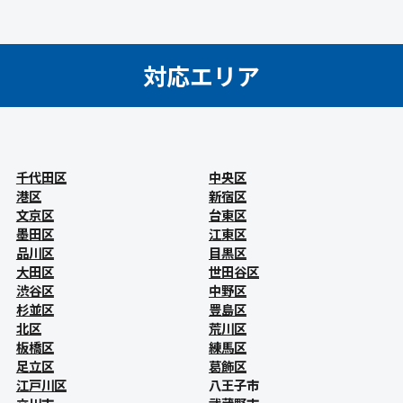
対応エリア
千代田区
中央区
港区
新宿区
文京区
台東区
墨田区
江東区
品川区
目黒区
大田区
世田谷区
渋谷区
中野区
杉並区
豊島区
北区
荒川区
板橋区
練馬区
足立区
葛飾区
江戸川区
八王子市