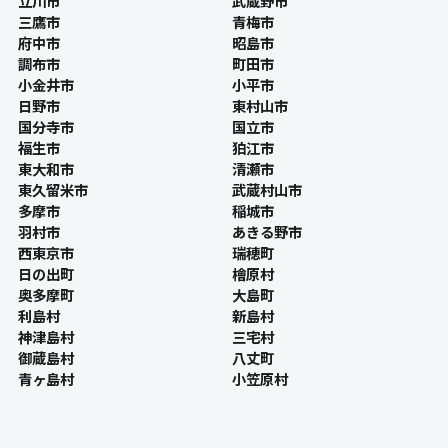
立川市
武蔵野市
三鷹市
青梅市
府中市
昭島市
調布市
町田市
小金井市
小平市
日野市
東村山市
国分寺市
国立市
福生市
狛江市
東大和市
清瀬市
東久留米市
武蔵村山市
多摩市
稲城市
羽村市
あきる野市
西東京市
瑞穂町
日の出町
檜原村
奥多摩町
大島町
利島村
新島村
神津島村
三宅村
御蔵島村
八丈町
青ヶ島村
小笠原村